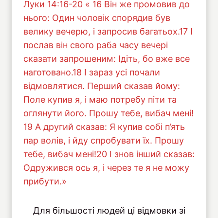
Луки 14:16-20 « 16 Він же промовив до
нього: Один чоловік спорядив був
велику вечерю, і запросив багатьох.17 І
послав він свого раба часу вечері
сказати запрошеним: Ідіть, бо вже все
наготовано.18 І зараз усі почали
відмовлятися. Перший сказав йому:
Поле купив я, і маю потребу піти та
оглянути його. Прошу тебе, вибач мені!
19 А другий сказав: Я купив собі п’ять
пар волів, і йду спробувати їх. Прошу
тебе, вибач мені!20 І знов інший сказав:
Одружився ось я, і через те я не можу
прибути.»
Для більшості людей ці відмовки зі