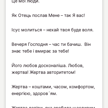
Це мої люди.
Як Отець послав Мене – так Я вас!
Ісус молиться – нехай твоя буде воля.
Вечеря Господня – час ти бачиш. Він
знає тебе і вмирає за тебе!
Його любов досконаліша. Любов,
жертва! Жертва авторитетом!
Жертва – коштами, часом, комфортом,
енергією, здоров´ям.
Жертва довіри, яка зробила щасливим