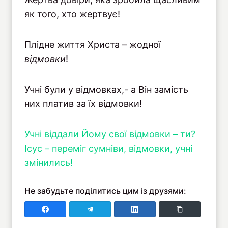
як того, хто жертвує!
Плідне життя Христа – жодної
відмовки
!
Учні були у відмовках,- а Він замість
них платив за їх відмовки!
Учні віддали Йому свої відмовки – ти?
Ісус – переміг сумніви, відмовки, учні
змінились!
Не забудьте поділитись цим із друзями:
Поділитись у Faceboo
Поділитись у Telegram
Поділитись у LinkedIn
Copy Link