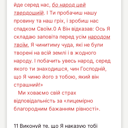
йде серед нас,
бо народ цей
твердошиїй
. І Ти пробачиш нашу
провину та наш гріх, і зробиш нас
спадком Своїм.0 А Він відказав: Ось Я
складаю заповіта перед усім
народом
твоїм.
Я чинитиму чуда, які не були
творені на всій землі і в жодного
народу. І побачить увесь народ, серед
якого ти знаходишся, чин Господній,
що Я чиню його з тобою, який він
страшний!»
Ми ховаємо свій страх
відповідальність за «лицемірно
благородним бажанням рівності».
11 Виконуй те, що Я наказую тобі