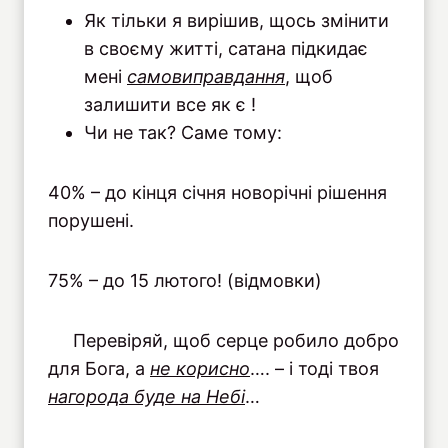
Як тільки я вирішив, щось змінити
в своєму житті, сатана підкидає
мені
самовиправдання
, щоб
залишити все як є !
Чи не так? Саме тому:
40% – до кінця січня новорічні рішення
порушені.
75% – до 15 лютого! (відмовки)
Перевіряй, щоб серце робило добро
для Бога, а
не корисно
…. – і тоді твоя
нагорода буде на Небі
…