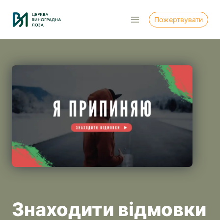
Перейти
до
Пожертвувати
вмісту
Знаходити відмовки