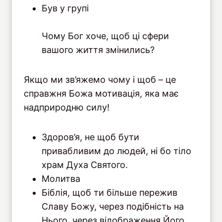
Був у групі
Чому Бог хоче, щоб ці сфери
вашого життя змінились?
Якщо ми зв’яжемо чому і щоб – це
справжня Божа мотивація, яка має
надприродню силу!
Здоров’я, не щоб бути
привабливим до людей, ні бо тіло
храм Духа Святого.
Молитва
Біблія, щоб ти більше пережив
Славу Божу, через подібність на
Нього, через відображення Його.