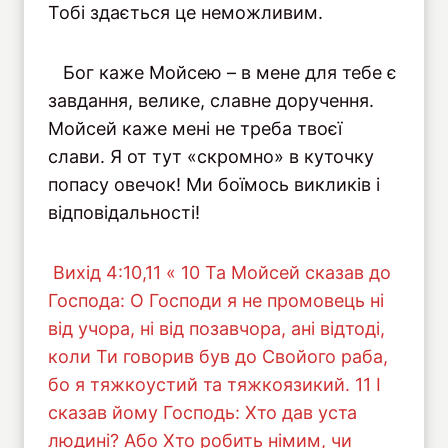
Тобі здається це неможливим.
Бог каже Мойсею – в мене для тебе є
завдання, велике, славне доручення.
Мойсей каже мені не треба твоєї
слави. Я от тут «скромно» в куточку
попасу овечок! Ми боїмось викликів і
відповідальності!
Вихід 4:10,11 « 10 Та Мойсей сказав до
Господа: О Господи я не промовець ні
від учора, ні від позавчора, ані відтоді,
коли Ти говорив був до Свойого раба,
бо я тяжкоустий та тяжкоязикий. 11 І
сказав йому Господь: Хто дав уста
людині? Або Хто робить німим, чи