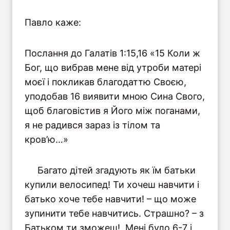
Павло каже:
Послання до Галатів 1:15,16 «15 Коли ж
Бог, що вибрав мене від утроби матері
моєї і покликав благодаттю Своєю,
уподобав 16 виявити мною Сина Свого,
щоб благовістив я Його між поганами,
я не радився зараз із тілом та
кров’ю…»
Багато дітей згадують як їм батьки
купили велосипед! Ти хочеш навчити і
батько хоче тебе навчити! – що може
зупинити тебе навчитись. Страшно? – з
Батьком ти зможеш! Мені було 6-7 і