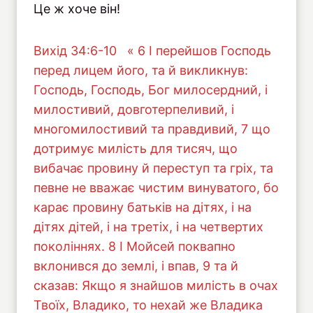
Це ж хоче він!
Вихід 34:6-10 « 6 І перейшов Господь
перед лицем його, та й викликнув:
Господь, Господь, Бог милосердний, і
милостивий, довготерпеливий, і
многомилостивий та правдивий, 7 що
дотримує милість для тисяч, що
вибачає провину й переступ та гріх, та
певне не вважає чистим винуватого, бо
карає провину батьків на дітях, і на
дітях дітей, і на третіх, і на четвертих
поколіннях. 8 І Мойсей поквапно
вклонився до землі, і впав, 9 та й
сказав: Якщо я знайшов милість в очах
Твоїх, Владико, то нехай же Владика