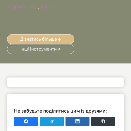
Я припиняю
, 
Блог
Дізнатись більше
Інші інструменти
Не забудьте поділитись цим із друзями:
Поділитись у Faceboo
Поділитись у Telegram
Поділитись у LinkedIn
Copy Link