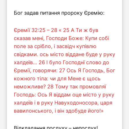
Бог задав питання пророку Єремію:
Єремії 32:25 – 28 « 25 А Ти ж був
сказав мені, Господи Боже: Купи собі
поле за срібло, і засвідч купівлю
свідками. ось місто віддане буде у руку
халдеїв… 26 І було Господнї слово до
Єремії, говорячи: 27 Ось Я Господь, Бог
кожного тіла: чи для Мене є щось
неможливе? 28 Тому так промовляї
Господь: Ось Я віддам оце місто у руку
халдеїв і в руку Навуходоносора, царя
вавилонського, і він здобуде його!»
Відкладання послуху – непослух!