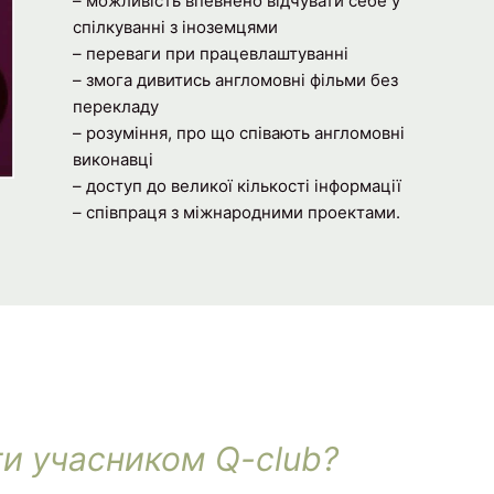
– можливість впевнено відчувати себе у
спілкуванні з іноземцями
– переваги при працевлаштуванні
– змога дивитись англомовні фільми без
перекладу
– розуміння, про що співають англомовні
виконавці
– доступ до великої кількості інформації
– співпраця з міжнародними проектами.
ти учасником Q-club?