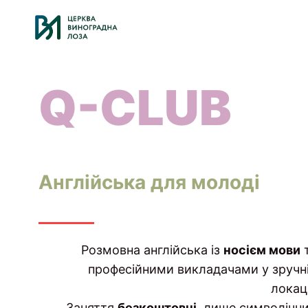
Перейти
до
вмісту
Q-CLUB
Англійська для молоді
Розмовна англійська із
носієм мови
професійними викладачами у зручн
локаці
Заняття
безкоштовні
, лише символічн