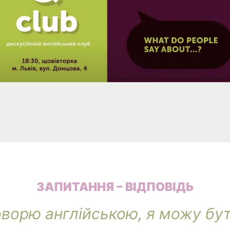
ЗАПИТАННЯ – ВІДПОВІДЬ
оворю англійською, я можу бу