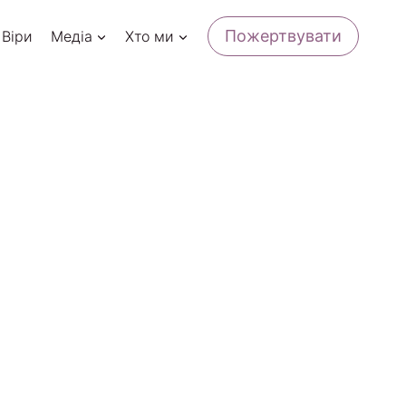
Пожертвувати
 Віри
Медіа
Хто ми