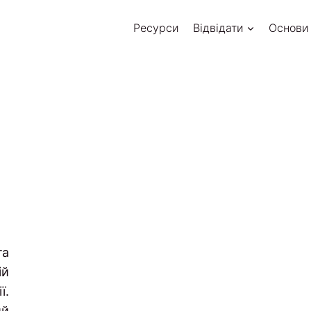
Ресурси
Відвідати
Основи
та
ій
ї.
ий