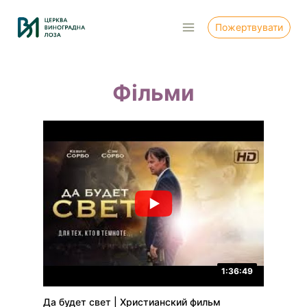
Перейти
до
Пожертвувати
вмісту
Фільми
1:36:49
Да будет свет | Христианский фильм