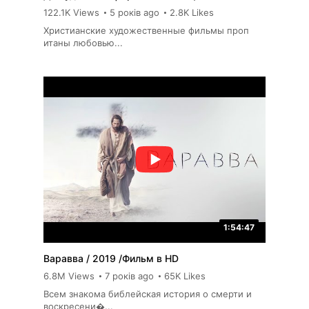
122.1K Views
5 років ago
2.8K Likes
Христианские художественные фильмы проп
итаны любовью...
1:54:47
Варавва / 2019 /Фильм в HD
6.8M Views
7 років ago
65K Likes
Всем знакома библейская история о смерти и
воскресени�...