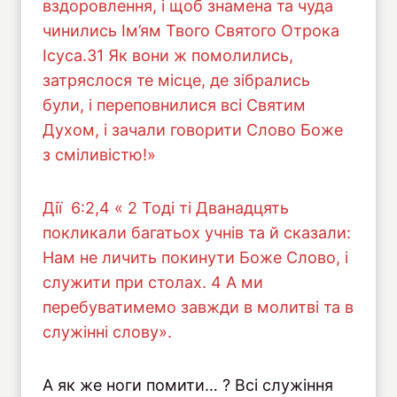
вздоровлення, і щоб знамена та чуда
чинились Ім’ям Твого Святого Отрока
Ісуса.31 Як вони ж помолились,
затряслося те місце, де зібрались
були, і переповнилися всі Святим
Духом, і зачали говорити Слово Боже
з сміливістю!»
Дiї 6:2,4 « 2 Тоді ті Дванадцять
покликали багатьох учнів та й сказали:
Нам не личить покинути Боже Слово, і
служити при столах. 4 А ми
перебуватимемо завжди в молитві та в
служінні слову».
А як же ноги помити… ? Всі служіння