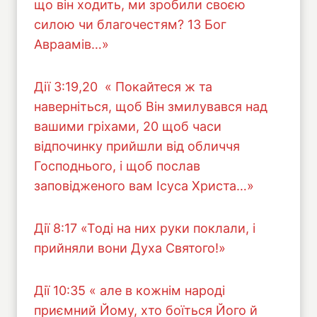
що він ходить, ми зробили своєю
силою чи благочестям? 13 Бог
Авраамів…»
Дії 3:19,20 « Покайтеся ж та
наверніться, щоб Він змилувався над
вашими гріхами, 20 щоб часи
відпочинку прийшли від обличчя
Господнього, і щоб послав
заповідженого вам Ісуса Христа…»
Дiї 8:17 «Тоді на них руки поклали, і
прийняли вони Духа Святого!»
Дiї 10:35 « але в кожнім народі
приємний Йому, хто боїться Його й