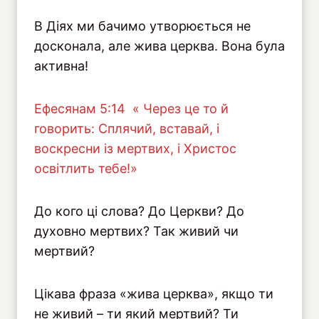
В Діях ми бачимо утворюється не
досконала, але жива церква. Вона була
активна!
Ефесянам 5:14 « Через це то й
говорить: Сплячий, вставай, і
воскресни із мертвих, і Христос
освітлить тебе!»
До кого ці слова? До Церкви? До
духовно мертвих? Так живий чи
мертвий?
Цікава фраза «жива церква», якщо ти
не живий – ти який мертвий? Ти