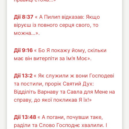
Дiї 8:37
« А Пилип відказав: Якщо
віруєш із повного серця свого, то
можна…».
Дiї 9:16
« Бо Я покажу йому, скільки
має він витерпіти за Ім’я Моє».
Дiї 13:2
« Як служили ж вони Господеві
та постили, прорік Святий Дух:
Відділіть Варнаву та Савла для Мене на
справу, до якої покликав Я їх!»
Дiї 13:48
« А погани, почувши таке,
раділи та Слово Господнє хвалили. І