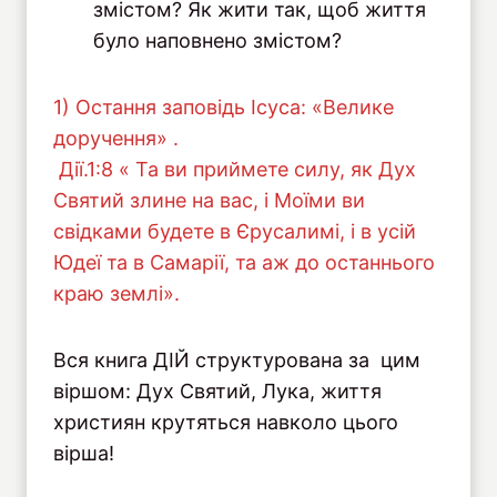
змістом? Як жити так, щоб життя
було наповнено змістом?
1) Остання заповідь Ісуса: «Велике
доручення» .
Дiї.1:8 « Та ви приймете силу, як Дух
Святий злине на вас, і Моїми ви
свідками будете в Єрусалимі, і в усій
Юдеї та в Самарії, та аж до останнього
краю землі».
Вся книга ДІЙ структурована за цим
віршом: Дух Святий, Лука, життя
християн крутяться навколо цього
вірша!