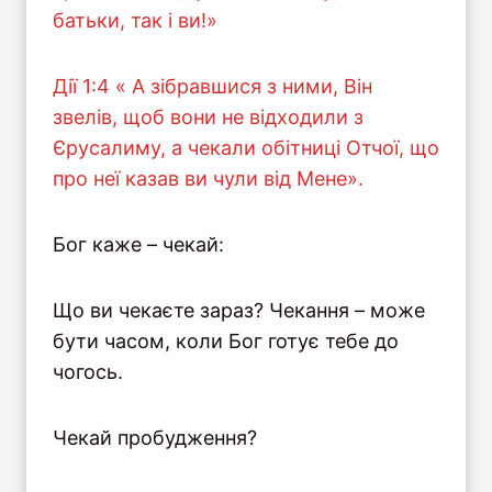
батьки, так і ви!»
Дiї 1:4 « А зібравшися з ними, Він
звелів, щоб вони не відходили з
Єрусалиму, а чекали обітниці Отчої, що
про неї казав ви чули від Мене».
Бог каже – чекай:
Що ви чекаєте зараз? Чекання – може
бути часом, коли Бог готує тебе до
чогось.
Чекай пробудження?