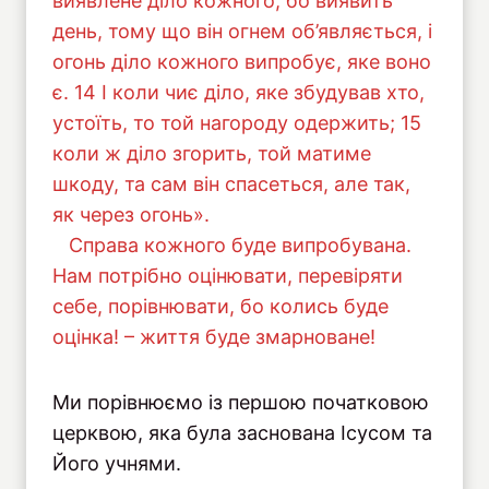
виявлене діло кожного, бо виявить
день, тому що він огнем об’являється, і
огонь діло кожного випробує, яке воно
є. 14 І коли чиє діло, яке збудував хто,
устоїть, то той нагороду одержить; 15
коли ж діло згорить, той матиме
шкоду, та сам він спасеться, але так,
як через огонь».
Справа кожного буде випробувана.
Нам потрібно оцінювати, перевіряти
себе, порівнювати, бо колись буде
оцінка! – життя буде змарноване!
Ми порівнюємо із першою початковою
церквою, яка була заснована Ісусом та
Його учнями.