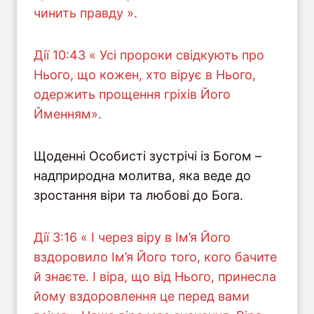
чинить правду ».
Дiї 10:43 « Усі пророки свідкують про
Нього, що кожен, хто вірує в Нього,
одержить прощення гріхів Його
Йменням».
Щоденні Особисті зустрічі із Богом –
надприродна молитва, яка веде до
зростання віри та любові до Бога.
Дiї 3:16 « І через віру в Ім’я Його
вздоровило Ім’я Його того, кого бачите
й знаєте. І віра, що від Нього, принесла
йому вздоровлення це перед вами