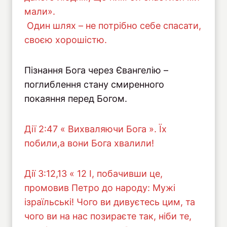
мали».
Один шлях – не потрібно себе спасати,
своєю хорошістю.
Пізнання Бога через Євангелію –
поглиблення стану смиренного
покаяння перед Богом.
Дії 2:47 « Вихваляючи Бога ». Їх
побили,а вони Бога хвалили!
Дiї 3:12,13 « 12 І, побачивши це,
промовив Петро до народу: Мужі
ізраїльські! Чого ви дивуєтесь цим, та
чого ви на нас позираєте так, ніби те,