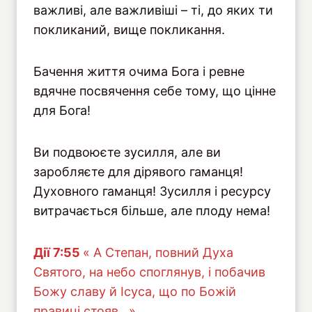
важливі, але важливіші – ті, до яких ти
покликаний, вище покликання.
Бачення життя очима Бога і ревне
вдячне посвячення себе тому, що цінне
для Бога!
Ви подвоюєте зусилля, але ви
заробляєте для дірявого гаманця!
Духовного гаманця! Зусилля і ресурсу
витрачається більше, але плоду нема!
Дiї 7:55
« А Степан, повний Духа
Святого, на небо споглянув, і побачив
Божу славу й Ісуса, що по Божій
правиці стояв…»