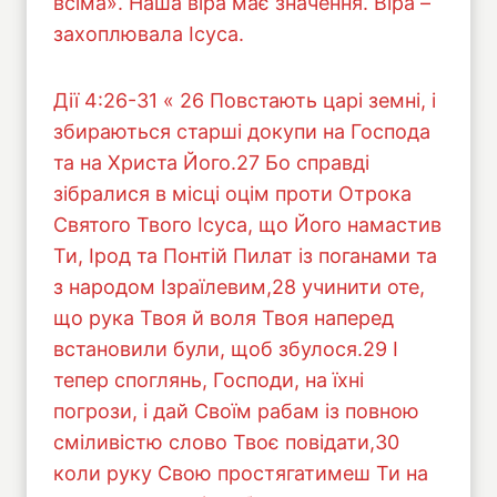
всіма». Наша віра має значення. Віра –
захоплювала Ісуса.
Дії 4:26-31 « 26 Повстають царі земні, і
збираються старші докупи на Господа
та на Христа Його.27 Бо справді
зібралися в місці оцім проти Отрока
Святого Твого Ісуса, що Його намастив
Ти, Ірод та Понтій Пилат із поганами та
з народом Ізраїлевим,28 учинити оте,
що рука Твоя й воля Твоя наперед
встановили були, щоб збулося.29 І
тепер споглянь, Господи, на їхні
погрози, і дай Своїм рабам із повною
сміливістю слово Твоє повідати,30
коли руку Свою простягатимеш Ти на