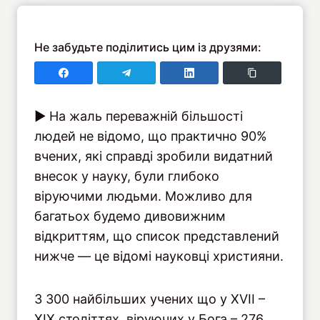
Не забудьте поділитись цим із друзями:
Поділитись у Faceboo
Поділитись у Telegram
Поділитись у LinkedIn
Copy Link
► На жаль переважній більшості
людей не відомо, що практично 90%
вчених, які справді зробили видатний
внесок у науку, були глибоко
віруючими людьми. Можливо для
багатьох будемо дивовижним
відкриттям, що список представлений
нижче — це відомі науковці християни.
З 300 найбільших учених що у XVII –
XIX століттях, віруючих у Бога – 276