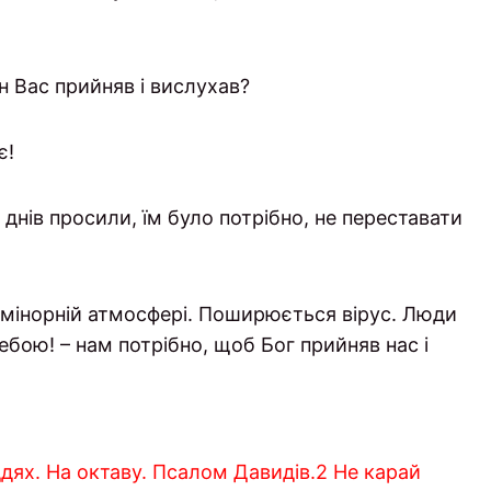
н Вас прийняв і вислухав?
є!
0 днів просили, їм було потрібно, не переставати
у мінорній атмосфері. Поширюється вірус. Люди
ою! – нам потрібно, щоб Бог прийняв нас і
ддях. На октаву. Псалом Давидів.2 Не карай