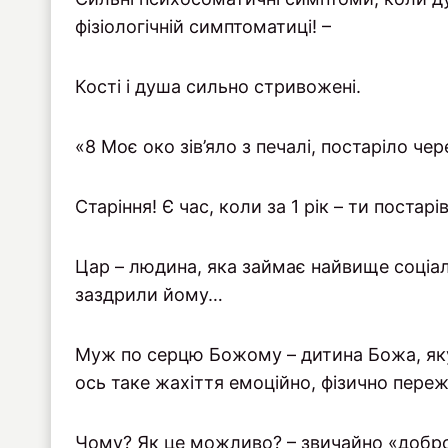
фізіологічній симптоматиці! –
Кості і душа сильно стривожені.
«8 Моє око зів’яло з печалі, постаріло чер
Старіння! Є час, коли за 1 рік – ти постарі
Цар – людина, яка займає найвище соціал
заздрили йому…
Муж по серцю Божому – дитина Божа, яку
ось таке жахіття емоційно, фізично пере
Чому? Як це можливо? – звичайно «добро