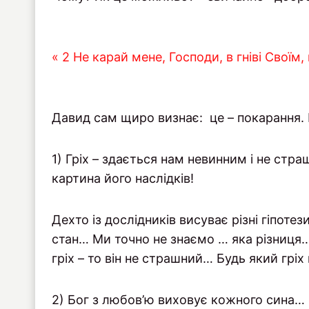
« 2 Не карай мене, Господи, в гніві Своїм,
Давид сам щиро визнає: це – покарання. 
1) Гріх – здається нам невинним і не стр
картина його наслідків!
Дехто із дослідників висуває різні гіпоте
стан… Ми точно не знаємо … яка різниця
гріх – то він не страшний… Будь який гріх
2) Бог з любов’ю виховує кожного сина… 