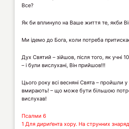
Все?
Як би вплинуло на Ваше життя те, якби Ві
Ми ідемо до Бога, коли потреба притиска
Дух Святий – зійшов, після того, як учні 1
– і були вислухані, Він прийшов!!!
Цього року всі весняні Свята – пройшли 
вмирають! – що може бути більшою потреб
вислухав!
Псалми 6
1 Для дириґента хору. На струнних знаря