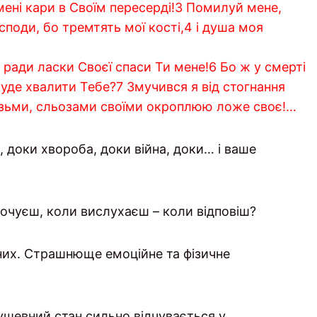
 мені кари в Своїм пересерді!3 Помилуй мене,
споди, бо тремтять мої кості,4 і душа моя
 ради ласки Своєї спаси Ти мене!6 Бо ж у смерті
буде хвалити Тебе?7 Змучився я від стогнання
ізьми, сльозами своїми окроплюю ложе своє!…
, доки хвороба, доки війна, доки… і ваше
очуєш, коли вислухаєш – коли відповіш?
 них. Страшнюще емоційне та фізичне
ушевний стан сильно відчувається у