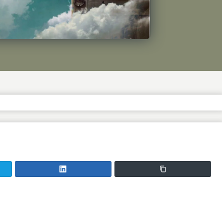
сь у Telegram
Поділитись у LinkedIn
Copy Link