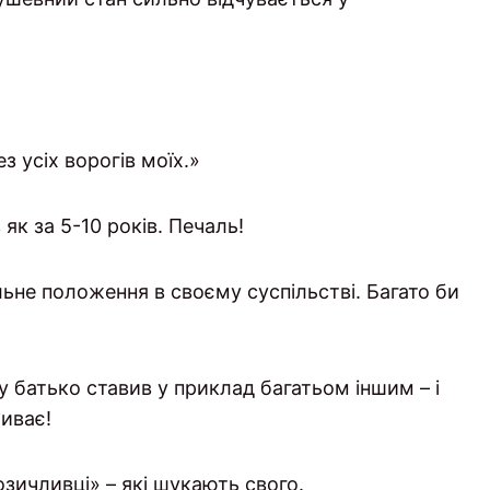
ез усіх ворогів моїх.»
в як за 5-10 років. Печаль!
ьне положення в своєму суспільстві. Багато би
 батько ставив у приклад багатьом іншим – і
живає!
зичливці» – які шукають свого.