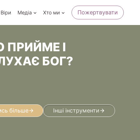
Пожертвувати
 Віри
Медіа
Хто ми
О ПРИЙМЕ І
ЛУХАЄ БОГ?
ись більше
Інші інструменти