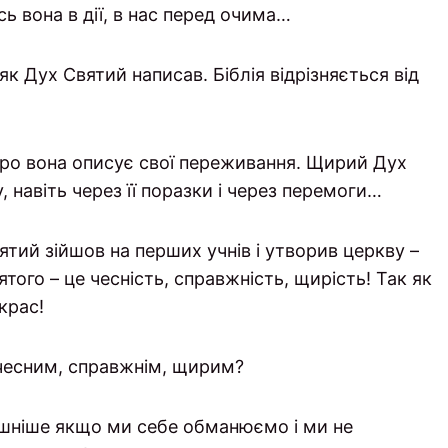
сь вона в дії, в нас перед очима…
 як Дух Святий написав. Біблія відрізняється від
ро вона описує свої переживання. Щирий Дух
навіть через її поразки і через перемоги…
тий зійшов на перших учнів і утворив церкву –
того – це чесність, справжність, щирість! Так як
крас!
 чесним, справжнім, щирим?
шніше якщо ми себе обманюємо і ми не