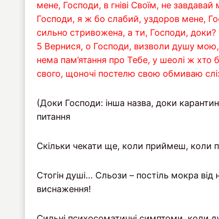
мене, Господи, в гніві Своїм, не завдавай
Господи, я ж бо слабий, уздоров мене, Го
сильно стривожена, а ти, Господи, доки?
5 Вернися, о Господи, визволи душу мою,
нема пам’ятання про Тебе, у шеолі ж хто 
свого, щоночі постелю свою обмиваю сл
(Доки Господи: інша назва, доки карантин
питання
Скільки чекати ще, коли приймеш, коли п
Стогін душі… Сльози – постіль мокра від
виснаження!
Сильні психосоматичні симптоми, коли д