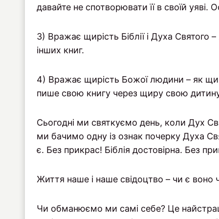
давайте не спотворювати її в своїй уяві. О
3) Вражає щирість Біблії і Духа Святого –
інших книг.
4) Вражає щирість Божої людини – як щи
пише свою книгу через щиру свою дитину, 
Сьогодні ми святкуємо день, коли Дух Свя
ми бачимо одну із ознак почерку Духа Свя
є. Без прикрас! Біблія достовірна. Без при
Життя наше і наше свідоцтво – чи є воно
Чи обманюємо ми самі себе? Це найстра