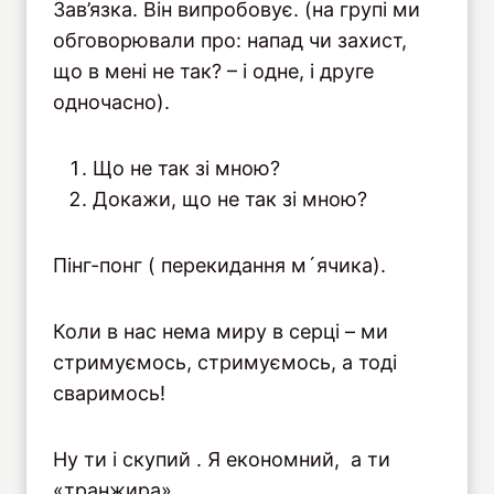
Зав’язка. Він випробовує. (на групі ми
обговорювали про: напад чи захист,
що в мені не так? – і одне, і друге
одночасно).
Що не так зі мною?
Докажи, що не так зі мною?
Пінг-понг ( перекидання м´ячика).
Коли в нас нема миру в серці – ми
стримуємось, стримуємось, а тоді
сваримось!
Ну ти і скупий . Я економний, а ти
«транжира».