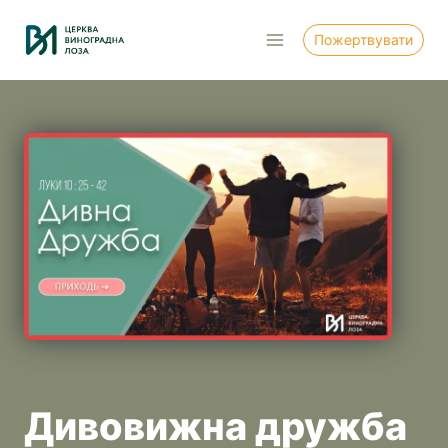
Перейти
до
Пожертвувати
вмісту
Дивовижна дружба