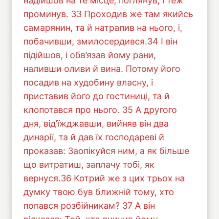
надійшов на те місце, поглянув, і теж
проминув. 33 Проходив же там якийсь
самарянин, та й натрапив на нього, і,
побачивши, змилосердився.34 І він
підійшов, і обв’язав йому рани,
наливши оливи й вина. Потому його
посадив на худобину власну, і
приставив його до гостиниці, та й
клопотався про нього. 35 А другого
дня, від’їжджавши, вийняв він два
динарії, та й дав їх господареві й
проказав: Заопікуйся ним, а як більше
що витратиш, заплачу тобі, як
вернуся.36 Котрий же з цих трьох на
думку твою був ближній тому, хто
попався розбійникам? 37 А він