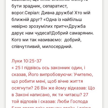
бути зрадник, сепаратист,
ворог.Серіал: Дивна дружба! Хто мій
ближній друг? «Одна із найбільш
невірно зрозумілих притч»Дружба
дарує нам чудеса!!Добрий самарянин.
Кого ми так називаємо: добрий,
співчутливий, милосердний.
Луки 10:25-37
« 25 І підвівсь ось законник один, і
сказав, Його випробовуючи: Учителю,
що робити мені, щоб вічне життя
осягнути? 26 Він же йому відказав: Що
в Законі написано, як ти читаєш? 27
той відповів і сказав: Люби Господа