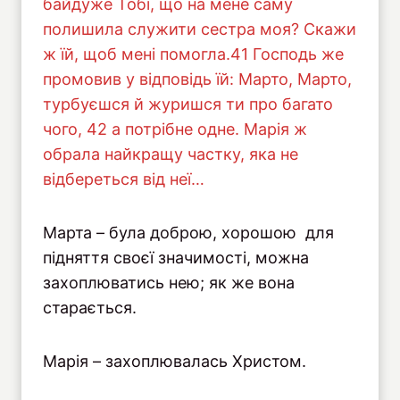
байдуже Тобі, що на мене саму
полишила служити сестра моя? Скажи
ж їй, щоб мені помогла.41 Господь же
промовив у відповідь їй: Марто, Марто,
турбуєшся й журишся ти про багато
чого, 42 а потрібне одне. Марія ж
обрала найкращу частку, яка не
відбереться від неї…
Марта – була доброю, хорошою для
підняття своєї значимості, можна
захоплюватись нею; як же вона
старається.
Марія – захоплювалась Христом.