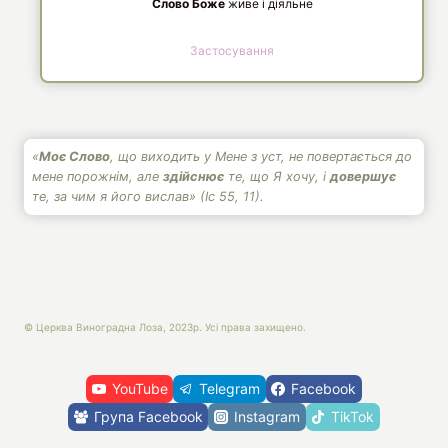
Слово Боже
живе і діяльне
Застосування
«
Моє Слово
, що виходить у Мене з уст, не повертається до
мене порожнім, але
здійснює
те, що Я хочу, і
довершує
те, за чим я його вислав» (Іс 55, 11).
© Церква Виноградна Лоза, 2023р. Усі права захищено.
YouTube
Telegram
Facebook
Група Facebook
Instagram
TikTok