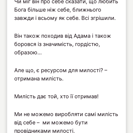
Чи міг він про себе сказати, що любить
Бога більше ніж себе, ближнього
завжди і всьому як себе. Всі згрішили.
Він також походив від Адама і також
боровся із значимість, гордістю,
образою…
Але що, є ресурсом для милості? –
отримана милість.
Милість дає той, хто її отримав!
Ми не можемо виробляти самі милість
від себе – ми можемо бути
провідниками милості.