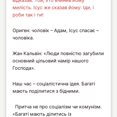
відказав: Той, хто вчинив йому
милість. Ісус же сказав йому: Іди, і
роби так і ти!
Ориген: чоловік – Адам, Ісус спасає –
чоловіка.
Жан Кальвін: «Люди повністю загубили
основний цільовий намір нашого
Господа».
Наш час – соціалістична ідея. Багаті
мають поділитися з бідними.
Притча не про соціалізм чи комунізм.
«Багаті мають ділитись із