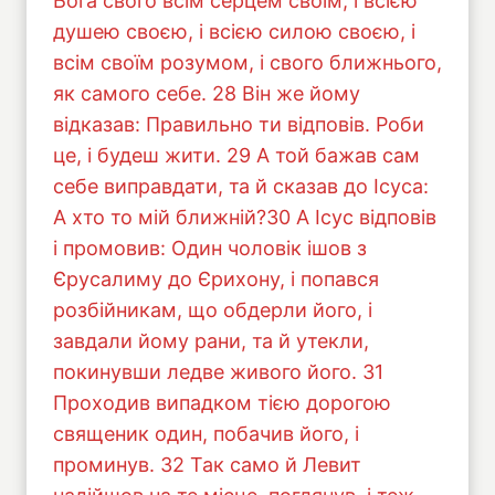
Бога свого всім серцем своїм, і всією
душею своєю, і всією силою своєю, і
всім своїм розумом, і свого ближнього,
як самого себе. 28 Він же йому
відказав: Правильно ти відповів. Роби
це, і будеш жити. 29 А той бажав сам
себе виправдати, та й сказав до Ісуса:
А хто то мій ближній?30 А Ісус відповів
і промовив: Один чоловік ішов з
Єрусалиму до Єрихону, і попався
розбійникам, що обдерли його, і
завдали йому рани, та й утекли,
покинувши ледве живого його. 31
Проходив випадком тією дорогою
священик один, побачив його, і
проминув. 32 Так само й Левит