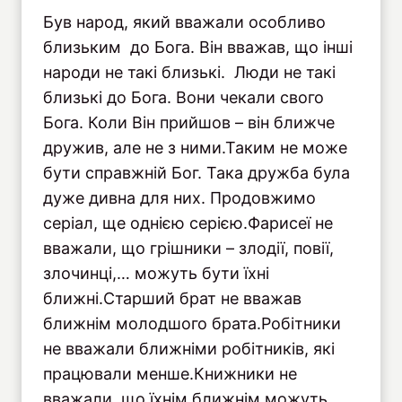
Був народ, який вважали особливо
близьким до Бога. Він вважав, що інші
народи не такі близькі. Люди не такі
близькі до Бога. Вони чекали свого
Бога. Коли Він прийшов – він ближче
дружив, але не з ними.Таким не може
бути справжній Бог. Така дружба була
дуже дивна для них. Продовжимо
серіал, ще однією серією.Фарисеї не
вважали, що грішники – злодії, повії,
злочинці,… можуть бути їхні
ближні.Старший брат не вважав
ближнім молодшого брата.Робітники
не вважали ближніми робітників, які
працювали менше.Книжники не
вважали, що їхнім ближнім можуть