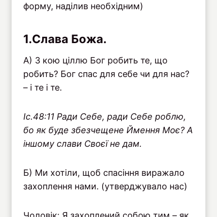
форму, наділив необхідним)
1.Слава Божа.
А) З кою ціллю Бог робить те, що
робить? Бог спас для себе чи для нас?
– і те і те.
Iс.48:11 Ради Себе, ради Себе роблю,
бо як буде збезчещене Ймення Моє? А
іншому слави Своєї не дам.
Б) Ми хотіли, щоб спасіння виражало
захоплення нами. (утверджувало нас)
Чоловік: Я захоплений собою тим – як