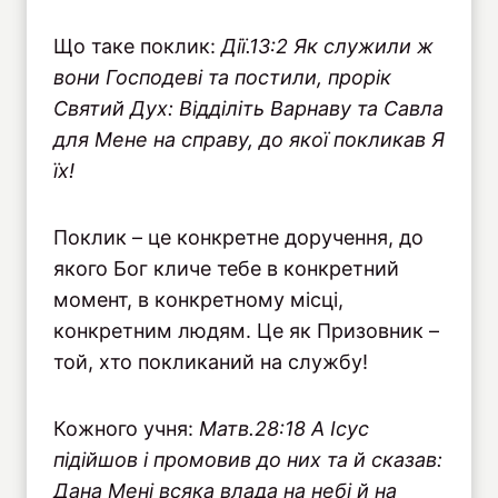
Що таке поклик:
Д
i
ї.13:2 Як служили ж
вони Господеві та постили, прорік
Святий Дух: Відділіть Варнаву та Савла
для Мене на справу, до якої покликав Я
їх!
Поклик – це конкретне доручення, до
якого Бог кличе тебе в конкретний
момент, в конкретному місці,
конкретним людям. Це як Призовник –
той, хто покликаний на службу!
Кожного учня:
Матв.28:18 А Ісус
підійшов і промовив до них та й сказав:
Дана Мені всяка влада на небі й на