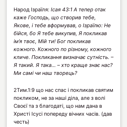
Народ Ізраїля:
I
сая 43:1 А тепер отак
каже Господь, що створив тебе,
Якове, і тебе вформував, о Ізраїлю: Не
бійся, бо Я тебе викупив, Я покликав
ім’я твоє, Мій ти! Бог покликав
кожного. Кожного по різному, кожного
кличе. Покликання визначає сутність. –
Я такий. Я така… – хто краще знає нас?
Ми самі чи наш творець?
2Тим.1:9 що нас спас і покликав святим
покликом, не за наші діла, але з волі
Своєї та з благодаті, що нам дана в
Христі Ісусі попереду вічних часів. (дав
честь)