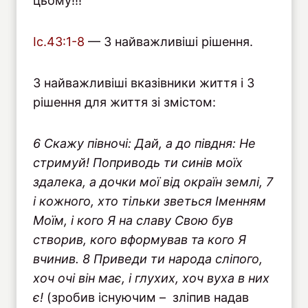
цьому!!!
Іс.43:1-8
— 3 найважливіші рішення.
3 найважливіші вказівники життя і 3
рішення для життя зі змістом:
6 Скажу півночі: Дай, а до півдня: Не
стримуй! Поприводь ти синів моїх
здалека, а дочки мої від окраїн землі, 7
і кожного, хто тільки зветься Іменням
Моїм, і кого Я на славу Свою був
створив, кого вформував та кого Я
вчинив. 8 Приведи ти народа сліпого,
хоч очі він має, і глухих, хоч вуха в них
є!
(зробив існуючим – зліпив надав