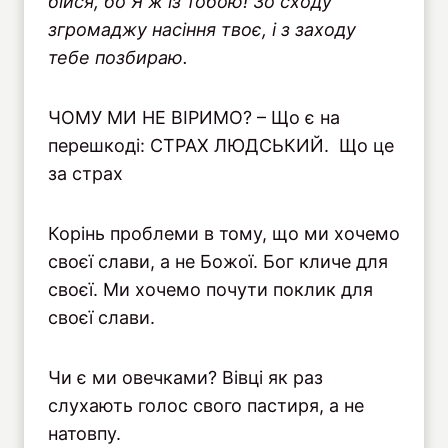
бійся, бо Я ж із тобою! Зо сходу
згромаджу насіння твоє, і з заходу
тебе позбираю.
ЧОМУ МИ НЕ ВІРИМО? – Що є на
перешкоді: СТРАХ ЛЮДСЬКИЙ. Що це
за страх
Корінь проблеми в тому, що ми хочемо
своєї слави, а не Божої. Бог кличе для
своєї. Ми хочемо почути поклик для
своєї слави.
Чи є ми овечками? Вівці як раз
слухають голос свого пастиря, а не
натовпу.