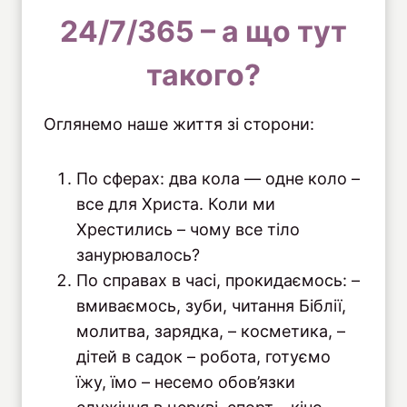
24/7/365 – а що тут
такого?
Оглянемо наше життя зі сторони:
По сферах: два кола — одне коло –
все для Христа. Коли ми
Хрестились – чому все тіло
занурювалось?
По справах в часі, прокидаємось: –
вмиваємось, зуби, читання Біблії,
молитва, зарядка, – косметика, –
дітей в садок – робота, готуємо
їжу, їмо – несемо обов’язки