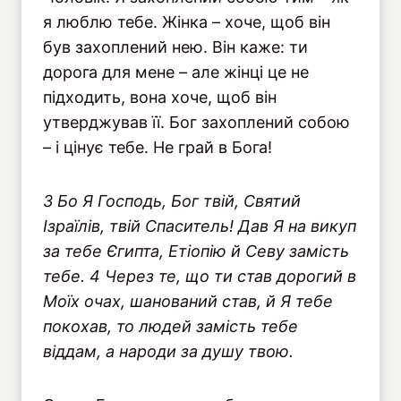
я люблю тебе. Жінка – хоче, щоб він
був захоплений нею. Він каже: ти
дорога для мене – але жінці це не
підходить, вона хоче, щоб він
утверджував її. Бог захоплений собою
– і цінує тебе. Не грай в Бога!
3 Бо Я Господь, Бог твій, Святий
Ізраїлів, твій Спаситель! Дав Я на викуп
за тебе Єгипта, Етіопію й Севу замість
тебе. 4 Через те, що ти став дорогий в
Моїх очах, шанований став, й Я тебе
покохав, то людей замість тебе
віддам, а народи за душу твою.