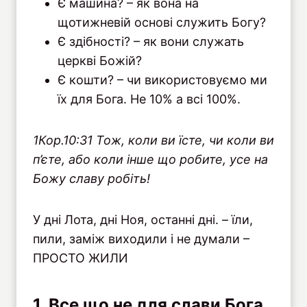
Є машина? – як вона на
щотижневій основі служить Богу?
Є здібності? – як вони служать
церкві Божій?
Є кошти? – чи використовуємо ми
їх для Бога. Не 10% а всі 100%.
1Кор.10:31 Тож, коли ви їсте, чи коли ви
п’єте, або коли інше що робите, усе на
Божу славу робіть!
У дні Лота, дні Ноя, останні дні. – їли,
пили, заміж виходили і не думали –
ПРОСТО ЖИЛИ
1. Все що не для слави Бога