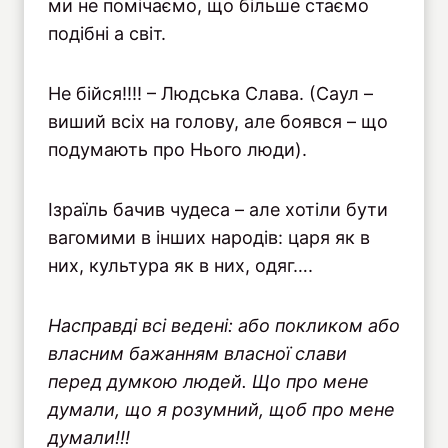
ми не помічаємо, що більше стаємо
подібні а світ.
Не бійся!!!! – Людська Слава. (Саул –
виший всіх на голову, але боявся – що
подумають про Нього люди).
Ізраїль бачив чудеса – але хотіли бути
вагомими в інших народів: царя як в
них, культура як в них, одяг….
Насправд
і
вс
і
веден
і
: або покликом або
власним бажанням власно
ї
слави
перед
думкою
людей
.
Що
про
мене
думали
,
що
я
розумний
,
щоб
про
мене
думали
!!!