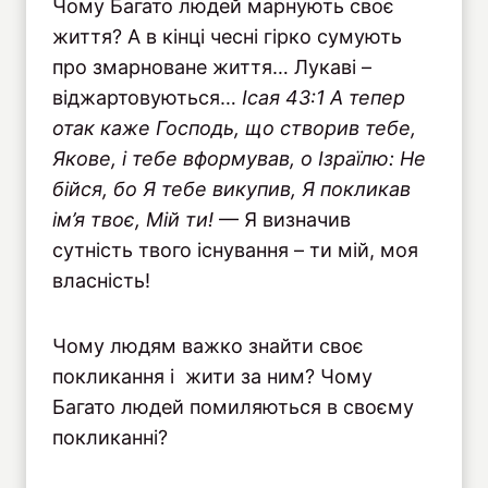
Чому Багато людей марнують своє
життя? А в кінці чесні гірко сумують
про змарноване життя… Лукаві –
віджартовуються…
I
сая 43:1 А тепер
отак каже Господь, що створив тебе,
Якове, і тебе вформував, о Ізраїлю: Не
бійся, бо Я тебе викупив, Я покликав
ім’я твоє, Мій ти!
— Я визначив
сутність твого існування – ти мій, моя
власність!
Чому людям важко знайти своє
покликання і жити за ним? Чому
Багато людей помиляються в своєму
покликанні?