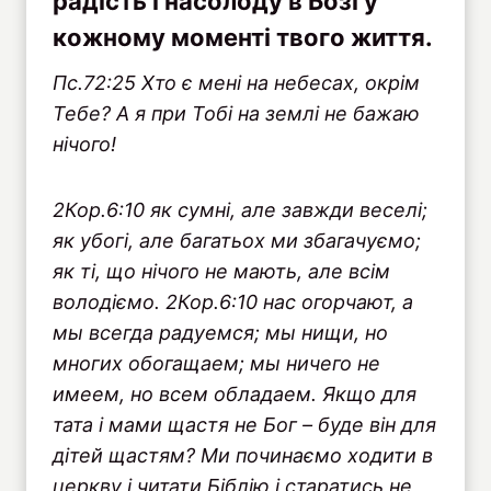
радість і насолоду в Бозі у
кожному моменті твого життя.
Пс.72:25 Хто є мені на небесах, окрім
Тебе? А я при Тобі на землі не бажаю
нічого!
2Кор.6:10 як сумні, але завжди веселі;
як убогі, але багатьох ми збагачуємо;
як ті, що нічого не мають, але всім
володіємо. 2Кор.6:10 нас огорчают, а
мы всегда радуемся; мы нищи, но
многих обогащаем; мы ничего не
имеем, но всем обладаем. Якщо для
тата і мами щастя не Бог – буде він для
дітей щастям? Ми починаємо ходити в
церкву і читати Біблію і старатись не