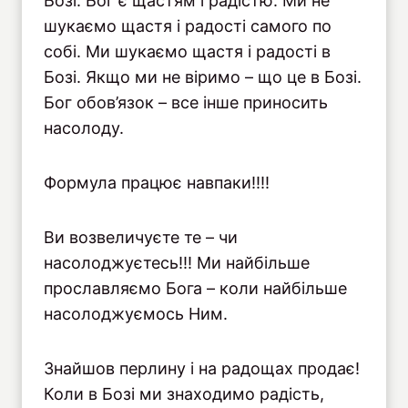
Бозі. Бог є щастям і радістю. Ми не
шукаємо щастя і радості самого по
собі. Ми шукаємо щастя і радості в
Бозі. Якщо ми не віримо – що це в Бозі.
Бог обов’язок – все інше приносить
насолоду.
Формула працює навпаки!!!!
Ви возвеличуєте те – чи
насолоджуєтесь!!! Ми найбільше
прославляємо Бога – коли найбільше
насолоджуємось Ним.
Знайшов перлину і на радощах продає!
Коли в Бозі ми знаходимо радість,