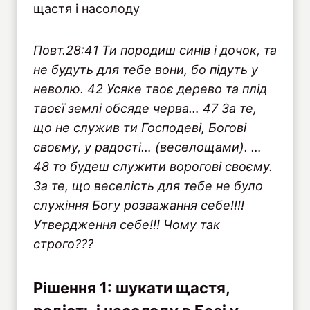
щастя і насолоду
Повт.28:41 Ти породиш синів і дочок, та
не будуть для тебе вони, бо підуть у
неволю. 42 Усяке твоє дерево та плід
твоєї землі обсяде черва… 47 За те,
що не служив ти Господеві, Богові
своєму, у радості… (веселощами). …
48 то будеш служити ворогові своєму.
За те, що веселість для тебе не було
служіння Богу розважання себе!!!!
Утвердження себе!!! Чому так
строго???
Рішення 1: шукати щастя,