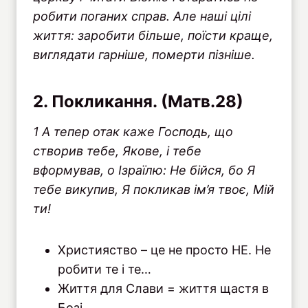
робити поганих справ. Але наші цілі
життя: заробити більше, поїсти краще,
виглядати гарніше, померти пізніше.
2. Покликання. (Матв.28)
1 А тепер отак каже Господь, що
створив тебе, Якове, і тебе
вформував, о Ізраїлю: Не бійся, бо Я
тебе викупив, Я покликав ім’я твоє, Мій
ти!
Християство – це не просто НЕ. Не
робити те і те…
Життя для Слави = життя щастя в
Бозі