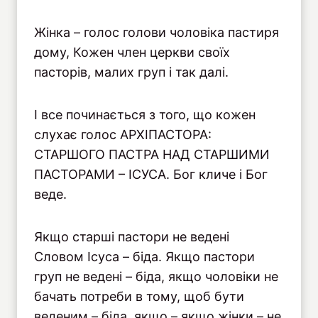
Жінка – голос голови чоловіка пастиря
дому, Кожен член церкви своїх
пасторів, малих груп і так далі.
І все починається з того, що кожен
слухає голос АРХІПАСТОРА:
СТАРШОГО ПАСТРА НАД СТАРШИМИ
ПАСТОРАМИ – ІСУСА. Бог кличе і Бог
веде.
Якщо старші пастори не ведені
Словом Ісуса – біда. Якщо пастори
груп не ведені – біда, якщо чоловіки не
бачать потреби в тому, щоб бути
веденим – біда, якщо – якщо жінки – не