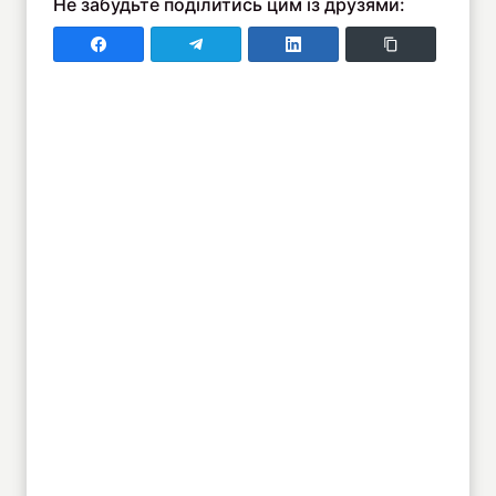
Не забудьте поділитись цим із друзями:
Поділитись у Faceboo
Поділитись у Telegram
Поділитись у LinkedIn
Copy Link