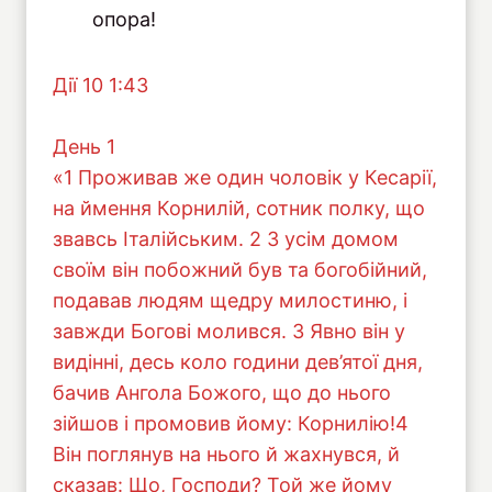
опора!
Дiї 10 1:43
День 1
«1 Проживав же один чоловік у Кесарії,
на ймення Корнилій, сотник полку, що
звавсь Італійським. 2 З усім домом
своїм він побожний був та богобійний,
подавав людям щедру милостиню, і
завжди Богові молився. 3 Явно він у
видінні, десь коло години дев’ятої дня,
бачив Ангола Божого, що до нього
зійшов і промовив йому: Корнилію!4
Він поглянув на нього й жахнувся, й
сказав: Що, Господи? Той же йому