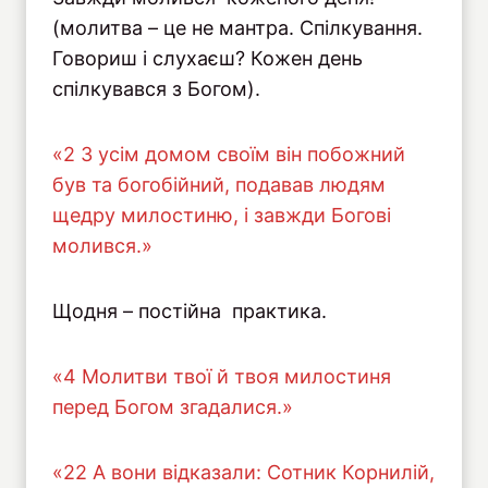
(молитва – це не мантра. Спілкування.
Говориш і слухаєш? Кожен день
спілкувався з Богом).
«2 З усім домом своїм він побожний
був та богобійний, подавав людям
щедру милостиню, і завжди Богові
молився.»
Щодня – постійна практика.
«4 Молитви твої й твоя милостиня
перед Богом згадалися.»
«22 А вони відказали: Сотник Корнилій,