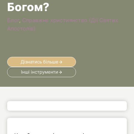
Богом?
Блог
, 
Справжнє християнство (Дії Святих
Апостолів)
Дізнатись більше
Інші інструменти