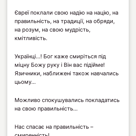
Євреї поклали свою надію на націю, на
правильність, на традиції, на обряди,
на розум, на свою мудрість,
кмітливість.
Українці…! Бог каже смиріться під
міцну Божу руку і Він вас підійме!
Язичники, наближені також навчались
цьому…
Можливо спокушувались покладатись
на свою правильність…
Нас спасає на правильність –
смиренність!