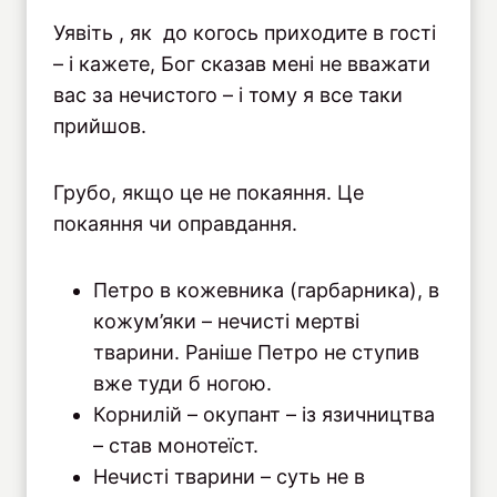
Уявіть , як до когось приходите в гості
– і кажете, Бог сказав мені не вважати
вас за нечистого – і тому я все таки
прийшов.
Грубо, якщо це не покаяння. Це
покаяння чи оправдання.
Петро в кожевника (гарбарника), в
кожум’яки – нечисті мертві
тварини. Раніше Петро не ступив
вже туди б ногою.
Корнилій – окупант – із язичництва
– став монотеїст.
Нечисті тварини – суть не в