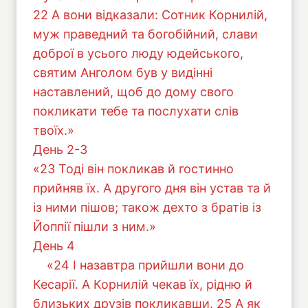
22 А вони відказали: Сотник Корнилій,
муж праведний та богобійний, слави
доброї в усього люду юдейського,
святим Анголом був у видінні
наставлений, щоб до дому свого
покликати тебе та послухати слів
твоїх.»
День 2-3
«23 Тоді він покликав й гостинно
прийняв їх. А другого дня він устав та й
із ними пішов; також дехто з братів із
Йоппії пішли з ним.»
День 4
«24 І назавтра прийшли вони до
Кесарії. А Корнилій чекав їх, рідню й
близьких друзів покликавши. 25 А як