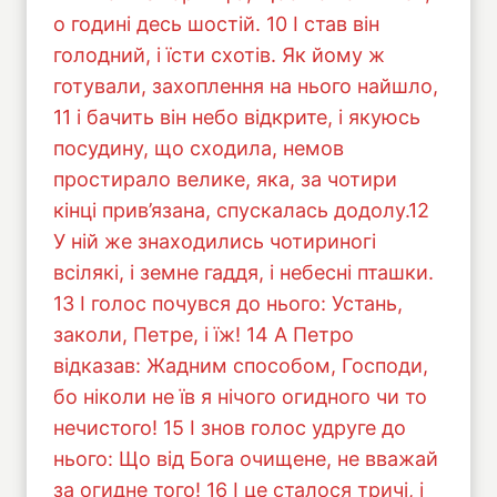
о годині десь шостій. 10 І став він
голодний, і їсти схотів. Як йому ж
готували, захоплення на нього найшло,
11 і бачить він небо відкрите, і якуюсь
посудину, що сходила, немов
простирало велике, яка, за чотири
кінці прив’язана, спускалась додолу.12
У ній же знаходились чотириногі
всілякі, і земне гаддя, і небесні пташки.
13 І голос почувся до нього: Устань,
заколи, Петре, і їж! 14 А Петро
відказав: Жадним способом, Господи,
бо ніколи не їв я нічого огидного чи то
нечистого! 15 І знов голос удруге до
нього: Що від Бога очищене, не вважай
за огидне того! 16 І це сталося тричі, і