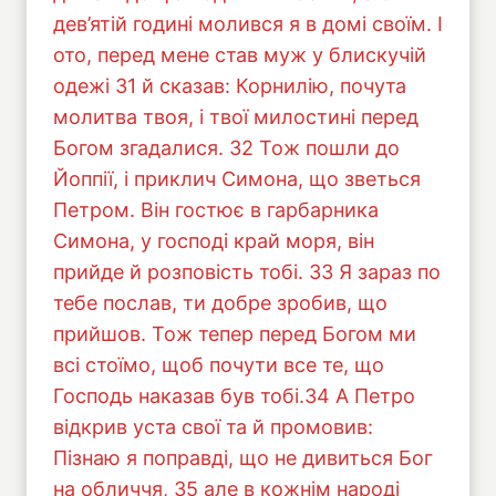
дев’ятій годині молився я в домі своїм. І
ото, перед мене став муж у блискучій
одежі 31 й сказав: Корнилію, почута
молитва твоя, і твої милостині перед
Богом згадалися. 32 Тож пошли до
Йоппії, і приклич Симона, що зветься
Петром. Він гостює в гарбарника
Симона, у господі край моря, він
прийде й розповість тобі. 33 Я зараз по
тебе послав, ти добре зробив, що
прийшов. Тож тепер перед Богом ми
всі стоїмо, щоб почути все те, що
Господь наказав був тобі.34 А Петро
відкрив уста свої та й промовив:
Пізнаю я поправді, що не дивиться Бог
на обличчя, 35 але в кожнім народі