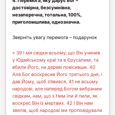
4. Перемога, яку дарує Бог –
достовірна, безсумнівна,
незаперечна, тотальна, 100%,
приголомшлива, однозначна.
Зверніть увагу перемога – подарунок
« 39 І ми свідки всьому, що Він учинив
у Юдейському краї та в Єрусалимі, та
вбили Його, на дереві повісивши. 40
Але Бог воскресив Його третього дня, і
дав Йому, щоб з’явився, 41 не всьому
народові, але наперед Богом вибраним
свідкам, нам, що з Ним їли й пили, як
воскрес Він із мертвих. 42 І Він нам
звелів, щоб народові ми проповідували