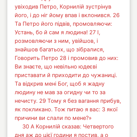
увіходив Петро, Корнилій зустрінув
його, і до ніг йому впав і вклонився. 26
Та Петро його підвів, промовляючи:
Устань, бо й сам я людина! 27 І,
розмовляючи з ним, увійшов, і
знайшов багатьох, що зібралися,
Говорить Петро 28 і промовив до них:
Ви знаєте, що невільно юдеєві
приставати й приходити до чужаниці.
Та відкрив мені Бог, щоб я жадну
людину не мав за огидну чи то за
нечисту. 29 Тому я без вагання прибув,
як покликано. Тож питаю я вас: З якої
причини ви слали по мене?»
30 А Корнилій сказав: Четвертого
дня аж до цієї години я постив, а о