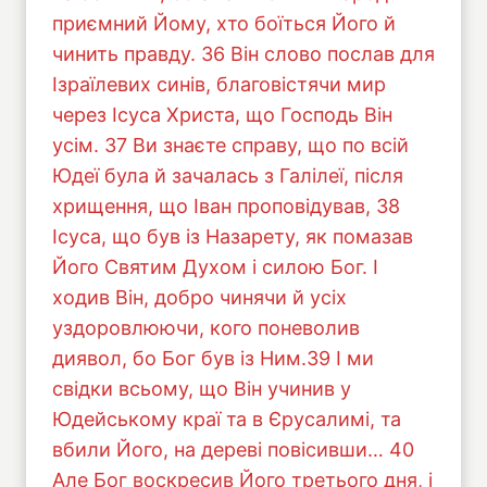
приємний Йому, хто боїться Його й
чинить правду. 36 Він слово послав для
Ізраїлевих синів, благовістячи мир
через Ісуса Христа, що Господь Він
усім. 37 Ви знаєте справу, що по всій
Юдеї була й зачалась з Галілеї, після
хрищення, що Іван проповідував, 38
Ісуса, що був із Назарету, як помазав
Його Святим Духом і силою Бог. І
ходив Він, добро чинячи й усіх
уздоровлюючи, кого поневолив
диявол, бо Бог був із Ним.39 І ми
свідки всьому, що Він учинив у
Юдейському краї та в Єрусалимі, та
вбили Його, на дереві повісивши… 40
Але Бог воскресив Його третього дня, і