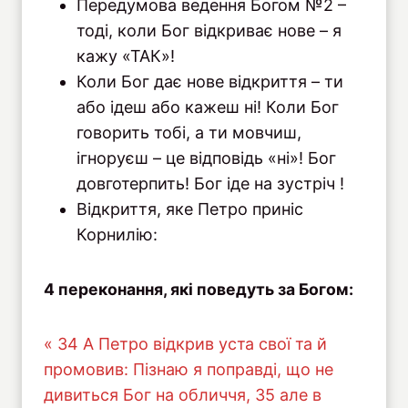
Передумова ведення Богом №2 –
тоді, коли Бог відкриває нове – я
кажу «ТАК»!
Коли Бог дає нове відкриття – ти
або ідеш або кажеш ні! Коли Бог
говорить тобі, а ти мовчиш,
ігноруєш – це відповідь «ні»! Бог
довготерпить! Бог іде на зустріч !
Відкриття, яке Петро приніс
Корнилію:
4 переконання, які поведуть за Богом:
« 34 А Петро відкрив уста свої та й
промовив: Пізнаю я поправді, що не
дивиться Бог на обличчя, 35 але в