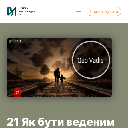
Перейти
до
Пожертвувати
вмісту
21 Як бути веденим