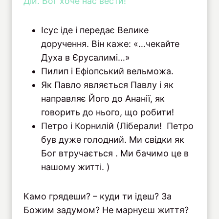
Дій. Бог хоче нас вести!
Ісус іде і передає Велике
доручення. Він каже: «…чекайте
Духа в Єрусалимі…»
Пилип і Ефіопський вельможа.
Як Павло являється Павлу і як
направляє Його до Ананії, як
говорить до нього, що робити!
Петро і Корнилій (Ліберали! Петро
був дуже голодний. Ми свідки як
Бог втручається . Ми бачимо це в
нашому житті. )
Камо грядеши? – куди ти ідеш? За
Божим задумом? Не марнуєш життя?