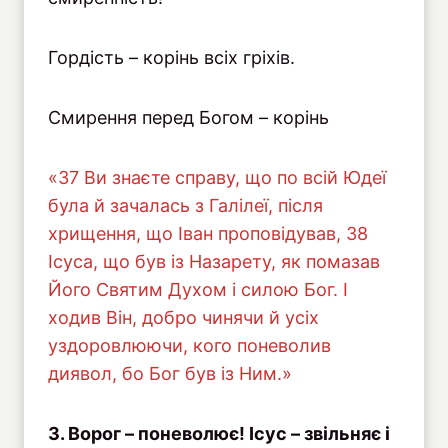
Гордість – корінь всіх гріхів.
Смирення перед Богом – корінь
«37 Ви знаєте справу, що по всій Юдеї
була й зачалась з Галілеї, після
хрищення, що Іван проповідував, 38
Ісуса, що був із Назарету, як помазав
Його Святим Духом і силою Бог. І
ходив Він, добро чинячи й усіх
уздоровлюючи, кого поневолив
диявол, бо Бог був із Ним.»
3. Ворог – поневолює! Ісус – звільняє і