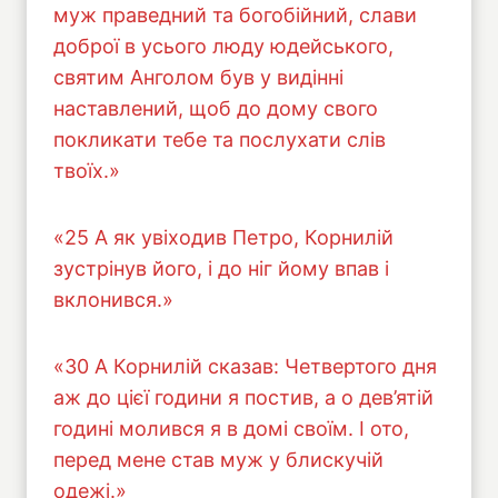
муж праведний та богобійний, слави
доброї в усього люду юдейського,
святим Анголом був у видінні
наставлений, щоб до дому свого
покликати тебе та послухати слів
твоїх.»
«25 А як увіходив Петро, Корнилій
зустрінув його, і до ніг йому впав і
вклонився.»
«30 А Корнилій сказав: Четвертого дня
аж до цієї години я постив, а о дев’ятій
годині молився я в домі своїм. І ото,
перед мене став муж у блискучій
одежі.»