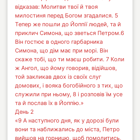
відказав: Молитви твої й твоя
милостиня перед Богом згадалися. 5
Тепер же пошли до Йоппії людей, та й
приклич Симона, що зветься Петром.6
Він гостює в одного гарбарника
Симона, що дім має при морі. Він
скаже тобі, що ти маєш робити. 7 Коли
ж Ангол, що йому говорив, відійшов,
той закликав двох із своїх слуг
домових, і вояка богобійного з тих, що
служили при ньому, 8 і розповів їм усе
та й послав їх в Йоппію.»
День 2
«9 А наступного дня, як у дорозі були
вони та наближались до міста, Петро
вийшов на горницю, щоб помолитись,