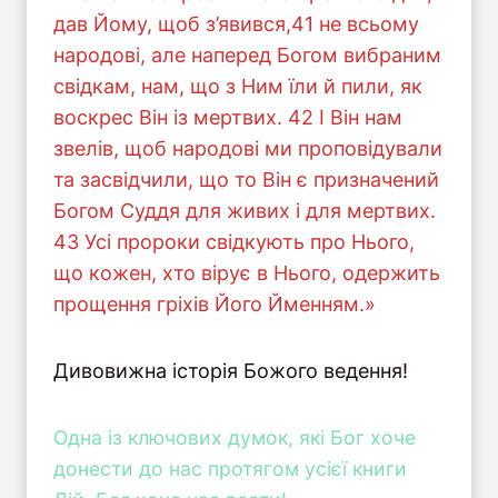
дав Йому, щоб з’явився,41 не всьому
народові, але наперед Богом вибраним
свідкам, нам, що з Ним їли й пили, як
воскрес Він із мертвих. 42 І Він нам
звелів, щоб народові ми проповідували
та засвідчили, що то Він є призначений
Богом Суддя для живих і для мертвих.
43 Усі пророки свідкують про Нього,
що кожен, хто вірує в Нього, одержить
прощення гріхів Його Йменням.»
Дивовижна історія Божого ведення!
Одна із ключових думок, які Бог хоче
донести до нас протягом усієї книги