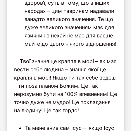
здоров’ї, суть в тому, що в інших
народах – цим тваринам надавали
занадто великого значення. Те що
дуже великого значенням має для
язичників нехай не має для вас,не
майте до цього ніякого відношення!
Твої знання це крапля в морі – як має
вести себе людина – знання якої це
крапля в морі! Якщо ти так себе ведеш
– ти поза планом Божим. Це так
нерозумно бути на 100% впевненим! Це
точно дуже не мудро! Це покладання
на людину! Це так гордо!
Та мене вчив сам Ісус – якщо Ісус