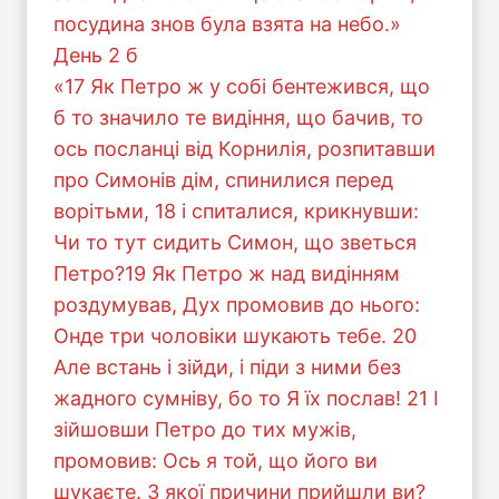
посудина знов була взята на небо.»
День 2 б
«17 Як Петро ж у собі бентежився, що
б то значило те видіння, що бачив, то
ось посланці від Корнилія, розпитавши
про Симонів дім, спинилися перед
ворітьми, 18 і спиталися, крикнувши:
Чи то тут сидить Симон, що зветься
Петро?19 Як Петро ж над видінням
роздумував, Дух промовив до нього:
Онде три чоловіки шукають тебе. 20
Але встань і зійди, і піди з ними без
жадного сумніву, бо то Я їх послав! 21 І
зійшовши Петро до тих мужів,
промовив: Ось я той, що його ви
шукаєте. З якої причини прийшли ви?