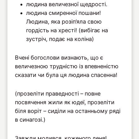
людина величезної щедрості.
людина смиренної пошани!
Людина, яка розіп’яла свою
гордість на хресті! (вибігає на
зустріч, подає на коліна)
Вчені богослови визнають, що є
величезною трудністю із впевненістю
сказати чи була ця людина спасенна!
(прозеліти праведності – повне
посвячення жили як юдеї, прозеліти
біля воріт – сиділи на останньому ряді
в синагозі.)
Завжди молився коженого деня!